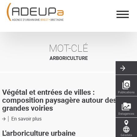
Aller
Panneau de gestion des cookies
au
contenu
principal
MOT-CLÉ
ARBORICULTURE
Végétal et entrées de villes :
composition paysagère autour des
grandes voiries
En savoir plus
sur
Végétal
et
L'arboriculture urbaine
entrées