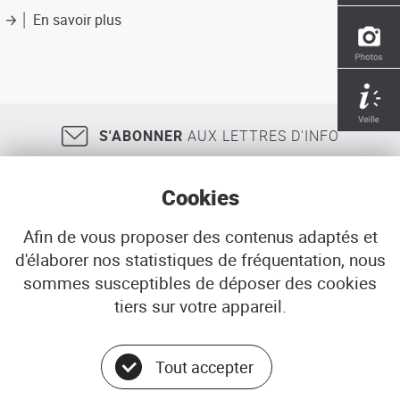
de
En savoir plus
sur
villes
L'arboriculture
:
urbaine
composition
paysagère
autour
des
S'ABONNER
AUX LETTRES D'INFO
grandes
voiries
Cookies
Afin de vous proposer des contenus adaptés et
d'élaborer nos statistiques de fréquentation, nous
18, rue Jean Jaurès
29200
BREST
sommes susceptibles de déposer des cookies
02 98 33 51 71
CONTACT
tiers sur votre appareil.
Tout accepter
Menu
© ADEUPa