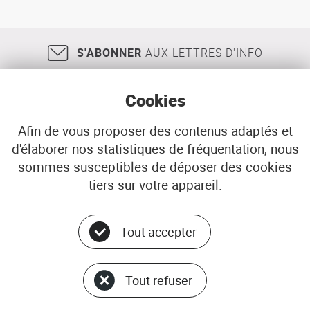
publicité
textes
en
réglementaires
paysage
urbain
S'ABONNER
AUX LETTRES D'INFO
:
journée
d'étude
Cookies
(Brest,
26
septembre
Afin de vous proposer des contenus adaptés et
1984)
d'élaborer nos statistiques de fréquentation, nous
18, rue Jean Jaurès
29200
BREST
sommes susceptibles de déposer des cookies
02 98 33 51 71
CONTACT
tiers sur votre appareil.
Tout accepter
Menu
© ADEUPa
bottom
PLAN DU SITE
Tout refuser
DONNÉES PERSONNELLES
GÉRER LES COOKIES