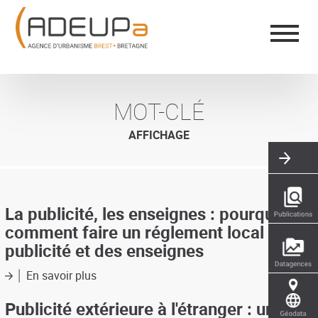
Aller
Panneau de gestion des cookies
au
contenu
principal
MOT-CLÉ
AFFICHAGE
La publicité, les enseignes : pourquoi et
comment faire un réglement local de la
publicité et des enseignes
En savoir plus
sur
La
publicité,
Publicité extérieure à l'étranger : un
les