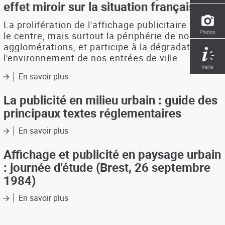
effet miroir sur la situation française
enseignes
:
La prolifération de l'affichage publicitaire affecte
pourquoi
le centre, mais surtout la périphérie de nos
et
agglomérations, et participe à la dégradation de
comment
l'environnement de nos entrées de ville.
faire
un
En savoir plus
sur
réglement
Publicité
local
extérieure
La publicité en milieu urbain : guide des
de
à
principaux textes réglementaires
la
l'étranger
publicité
:
En savoir plus
et
sur
un
des
La
effet
enseignes
publicité
Affichage et publicité en paysage urbain
miroir
en
: journée d'étude (Brest, 26 septembre
sur
milieu
la
1984)
urbain
situation
:
française
En savoir plus
sur
guide
Affichage
des
et
principaux