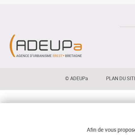
de
la
place
Napoléon
III
Menu
© ADEUPa
PLAN DU SIT
bottom
Afin de vous propose