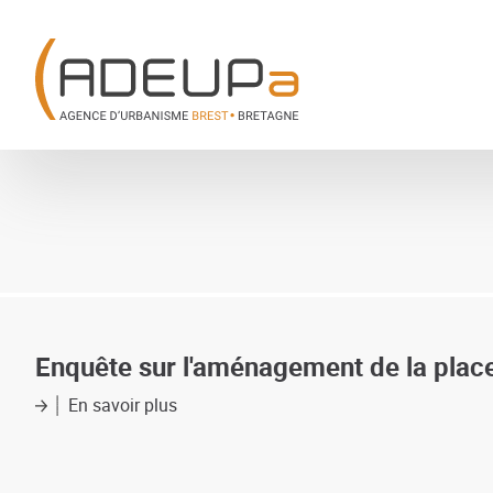
Aller
Panneau de gestion des cookies
au
contenu
principal
Enquête sur l'aménagement de la place
En savoir plus
sur
Enquête
sur
l'aménagement