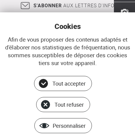
S'ABONNER
AUX LETTRES D'INFO
Cookies
Afin de vous proposer des contenus adaptés et
d'élaborer nos statistiques de fréquentation, nous
18, rue Jean Jaurès
29200
BREST
sommes susceptibles de déposer des cookies
02 98 33 51 71
CONTACT
tiers sur votre appareil.
Tout accepter
Menu
© ADEUPa
bottom
PLAN DU SITE
Tout refuser
DONNÉES PERSONNELLES
GÉRER LES COOKIES
MENTIONS LÉGALES
Personnaliser