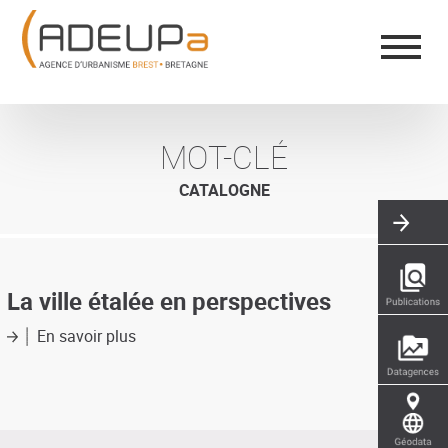
Aller
Panneau de gestion des cookies
au
contenu
principal
MOT-CLÉ
CATALOGNE
La ville étalée en perspectives
En savoir plus
sur
La
ville
étalée
en
perspectives