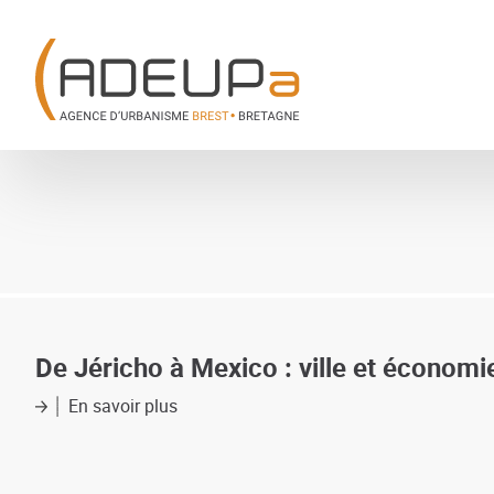
Aller
Panneau de gestion des cookies
au
contenu
principal
De Jéricho à Mexico : ville et économie
En savoir plus
sur
De
Jéricho
à