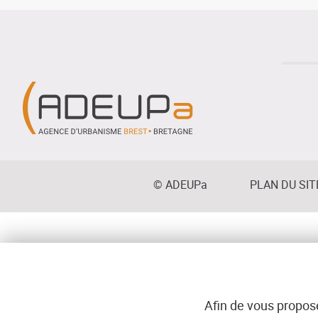
Mexico
:
ville
et
économie
dans
l'histoire
Menu
© ADEUPa
PLAN DU SIT
bottom
Afin de vous propose