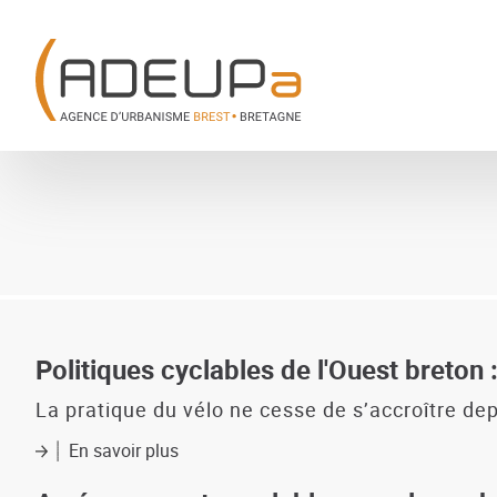
Aller
Panneau de gestion des cookies
au
contenu
principal
Politiques cyclables de l'Ouest breton :
La pratique du vélo ne cesse de s’accroître dep
En savoir plus
sur
Politiques
cyclables