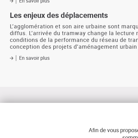
En savoir plus
sur
idées
Le
reçues
temps
Les enjeux des déplacements
?
de
la
L’agglomération et son aire urbaine sont marqu
mobilité
diffus. L’arrivée du tramway change la lecture m
connectée
conditions de la performance du réseau de trans
conception des projets d’aménagement urbain fa
En savoir plus
sur
Les
enjeux
des
déplacements
Afin de vous propose
sommes