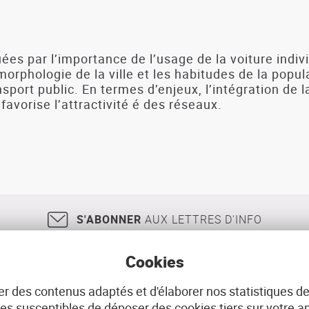
ées par l’importance de l’usage de la voiture indi
orphologie de la ville et les habitudes de la popula
port public. En termes d’enjeux, l’intégration de l
vorise l’attractivité é des réseaux.
S'ABONNER
AUX LETTRES D'INFO
Cookies
r des contenus adaptés et d'élaborer nos statistiques de
18, rue Jean Jaurès
29200
BREST
02 98 33 51 71
CONT
 susceptibles de déposer des cookies tiers sur votre ap