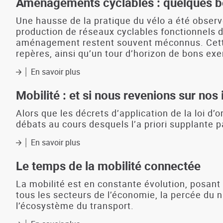
Aménagements cyclables : quelques b
de
l'Ouest
Une hausse de la pratique du vélo a été observ
breton
production de réseaux cyclables fonctionnels 
:
aménagement restent souvent méconnus. Cette p
un
repères, ainsi qu’un tour d’horizon de bons exe
état
des
En savoir plus
sur
lieux
Aménagements
cyclables
Mobilité : et si nous revenions sur nos
:
quelques
Alors que les décrets d’application de la loi d’
bonnes
débats au cours desquels l’a priori supplante p
pratiques
En savoir plus
sur
Mobilité
:
Le temps de la mobilité connectée
et
si
La mobilité est en constante évolution, posan
nous
tous les secteurs de l’économie, la percée du
revenions
l’écosystème du transport.
sur
nos