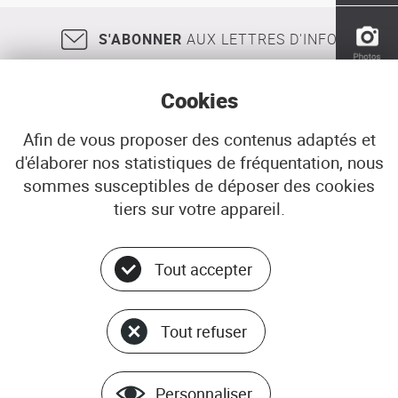
la
rade
S'ABONNER
AUX LETTRES D'INFO
de
Brest
-
Cookies
La
Penfeld
(livret
Afin de vous proposer des contenus adaptés et
guide)
d'élaborer nos statistiques de fréquentation, nous
18, rue Jean Jaurès
29200
BREST
sommes susceptibles de déposer des cookies
02 98 33 51 71
CONTACT
tiers sur votre appareil.
Tout accepter
Menu
© ADEUPa
bottom
PLAN DU SITE
Tout refuser
DONNÉES PERSONNELLES
GÉRER LES COOKIES
MENTIONS LÉGALES
Personnaliser