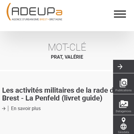
Aller
Panneau de gestion des cookies
au
contenu
principal
MOT-CLÉ
PRAT, VALÉRIE
Les activités militaires de la rade de
Brest - La Penfeld (livret guide)
En savoir plus
sur
Les
activités
militaires
de