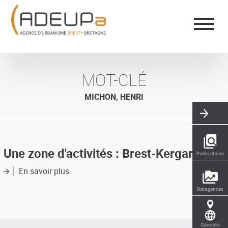
Aller
Panneau de gestion des cookies
au
contenu
principal
MOT-CLÉ
MICHON, HENRI
Une zone d'activités : Brest-Kergaradec
En savoir plus
sur
Une
zone
d'activités
:
Brest-