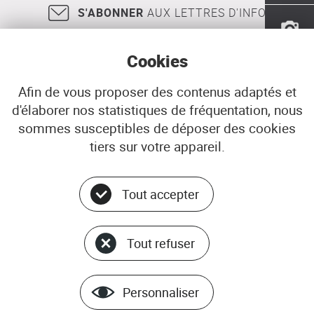
Kergaradec
S'ABONNER
AUX LETTRES D'INFO
Cookies
Afin de vous proposer des contenus adaptés et
d'élaborer nos statistiques de fréquentation, nous
18, rue Jean Jaurès
29200
BREST
sommes susceptibles de déposer des cookies
02 98 33 51 71
CONTACT
tiers sur votre appareil.
Tout accepter
Menu
© ADEUPa
bottom
PLAN DU SITE
Tout refuser
DONNÉES PERSONNELLES
GÉRER LES COOKIES
MENTIONS LÉGALES
Personnaliser