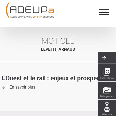
Aller
Panneau de gestion des cookies
au
contenu
principal
MOT-CLÉ
LEPETIT, ARNAUD
L'Ouest et le rail : enjeux et prospective
En savoir plus
sur
L'Ouest
et
le
rail
: