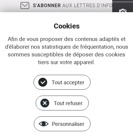
enjeux
S'ABONNER
AUX LETTRES D'INFO
et
prospective
Cookies
Afin de vous proposer des contenus adaptés et
d'élaborer nos statistiques de fréquentation, nous
18, rue Jean Jaurès
29200
BREST
sommes susceptibles de déposer des cookies
02 98 33 51 71
CONTACT
tiers sur votre appareil.
Tout accepter
Menu
© ADEUPa
bottom
PLAN DU SITE
Tout refuser
DONNÉES PERSONNELLES
GÉRER LES COOKIES
MENTIONS LÉGALES
Personnaliser