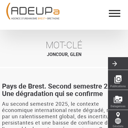
Aller
Panneau de gestion des cookies
au
contenu
principal
MOT-CLÉ
JONCOUR, GLEN
Pays de Brest. Second semestre 2025 :
Une dégradation qui se confirme
Au second semestre 2025, le contexte
économique international reste dégradé, marqué
par un ralentissement global, des incertitudes
persistantes et une baisse de confiance de