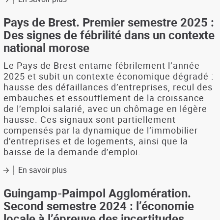
Pays
de
Pays de Brest. Premier semestre 2025 :
Morlaix.
Des signes de fébrilité dans un contexte
Premier
national morose
semestre
2025
Le Pays de Brest entame fébrilement l’année
:
2025 et subit un contexte économique dégradé :
Le
hausse des défaillances d’entreprises, recul des
volume
embauches et essoufflement de la croissance
d'emplois
se
de l’emploi salarié, avec un chômage en légère
maintient,
hausse. Ces signaux sont partiellement
mais
compensés par la dynamique de l’immobilier
le
d’entreprises et de logements, ainsi que la
marché
baisse de la demande d’emploi.
du
travail
En savoir plus
sur
se
Pays
dégrade
de
Guingamp-Paimpol Agglomération.
Brest.
Second semestre 2024 : l’économie
Premier
locale à l’épreuve des incertitudes
semestre