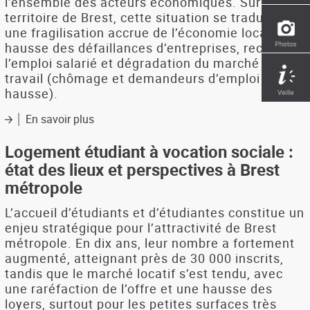
l’ensemble des acteurs économiques. Sur le
territoire de Brest, cette situation se traduit par
une fragilisation accrue de l’économie locale :
hausse des défaillances d’entreprises, recul de
l’emploi salarié et dégradation du marché du
travail (chômage et demandeurs d’emploi en
hausse).
En savoir plus
sur
Pays
de
Logement étudiant à vocation sociale :
Brest.
état des lieux et perspectives à Brest
Second
métropole
semestre
2025
L’accueil d’étudiants et d’étudiantes constitue un
:
enjeu stratégique pour l’attractivité de Brest
Une
métropole. En dix ans, leur nombre a fortement
dégradation
augmenté, atteignant près de 30 000 inscrits,
qui
se
tandis que le marché locatif s’est tendu, avec
confirme
une raréfaction de l’offre et une hausse des
loyers, surtout pour les petites surfaces très