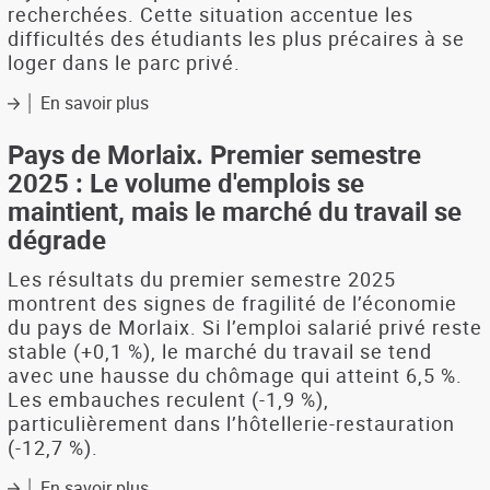
recherchées. Cette situation accentue les
difficultés des étudiants les plus précaires à se
loger dans le parc privé.
En savoir plus
sur
Logement
étudiant
Pays de Morlaix. Premier semestre
à
2025 : Le volume d'emplois se
vocation
maintient, mais le marché du travail se
sociale
dégrade
:
état
Les résultats du premier semestre 2025
des
lieux
montrent des signes de fragilité de l’économie
et
du pays de Morlaix. Si l’emploi salarié privé reste
perspectives
stable (+0,1 %), le marché du travail se tend
à
avec une hausse du chômage qui atteint 6,5 %.
Brest
Les embauches reculent (-1,9 %),
métropole
particulièrement dans l’hôtellerie-restauration
(-12,7 %).
En savoir plus
sur