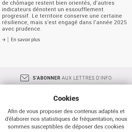
précaire
de chômage restent bien orientés, d’autres
dans
indicateurs dénotent un essoufflement
le
progressif. Le territoire conserve une certaine
pays
résilience, mais s’est engagé dans l’année 2025
de
avec prudence.
Morlaix
?
En savoir plus
sur
Pays
de
Brest.
Second
semestre
2024
S'ABONNER
AUX LETTRES D'INFO
:
entre
inertie
Cookies
post-
crise
et
Afin de vous proposer des contenus adaptés et
nouvelles
d'élaborer nos statistiques de fréquentation, nous
18, rue Jean Jaurès
29200
BREST
incertitudes
sommes susceptibles de déposer des cookies
02 98 33 51 71
CONTACT