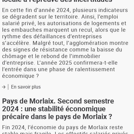
2025
En cette fin d’année 2024, plusieurs indicateurs
:
se dégradent sur le territoire. Ainsi, l’emploi
Des
salarié privé, les autorisations de logements et
signes
les embauches marquent un recul, alors que le
de
fébrilité
rythme des défaillances d’entreprises
dans
s’accélère. Malgré tout, l’agglomération montre
un
des signes de résistance comme la baisse du
contexte
chômage et le rebond de l’immobilier
national
d’entreprise. L’année 2025 confirmera-t-elle
morose
l’entrée dans une phase de ralentissement
économique ?
En savoir plus
sur
Guingamp-
Paimpol
Pays de Morlaix. Second semestre
Agglomération.
2024 : une stabilité économique
Second
précaire dans le pays de Morlaix ?
semestre
2024
Fin 2024, l’économie du pays de Morlaix reste
:
stable mais fragile. Les effectifs salariés privés