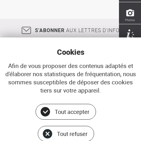
et
régénération
urbaine
:
activités
S'ABONNER
AUX LETTRES D'INFO
culturelles
&
industries
Cookies
créatives
-
conclusions
Afin de vous proposer des contenus adaptés et
sur
d'élaborer nos statistiques de fréquentation, nous
18, rue Jean Jaurès
29200
BREST
la
sommes susceptibles de déposer des cookies
02 98 33 51 71
CONTACT
dimension
tiers sur votre appareil.
sociale
Tout accepter
Menu
© ADEUPa
bottom
PLAN DU SITE
Tout refuser
DONNÉES PERSONNELLES