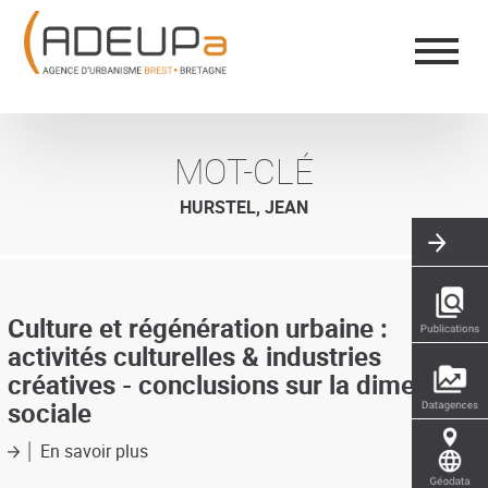
Aller
Panneau de gestion des cookies
au
contenu
principal
MOT-CLÉ
HURSTEL, JEAN
Culture et régénération urbaine :
activités culturelles & industries
créatives - conclusions sur la dimension
sociale
En savoir plus
sur
Culture