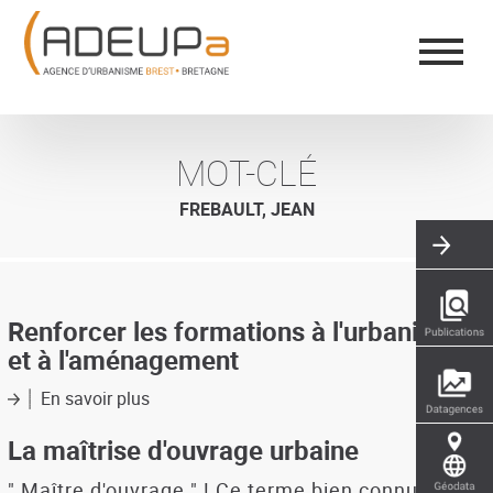
Aller
Panneau de gestion des cookies
au
contenu
principal
MOT-CLÉ
FREBAULT, JEAN
Renforcer les formations à l'urbanisme
et à l'aménagement
En savoir plus
sur
Renforcer
les
La maîtrise d'ouvrage urbaine
formations
à
" Maître d'ouvrage " ! Ce terme bien connu dans