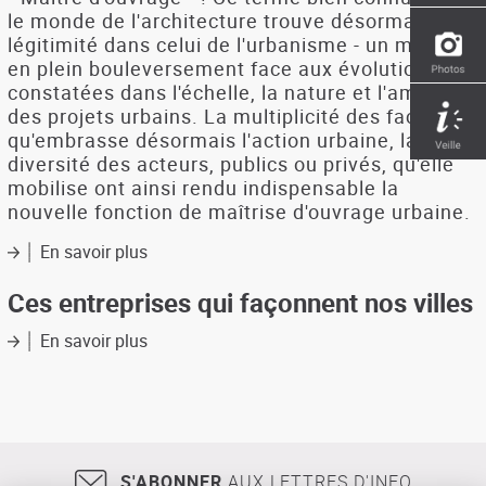
l'urbanisme
le monde de l'architecture trouve désormais sa
et
légitimité dans celui de l'urbanisme - un monde
à
en plein bouleversement face aux évolutions
l'aménagement
constatées dans l'échelle, la nature et l'ambition
des projets urbains. La multiplicité des facettes
qu'embrasse désormais l'action urbaine, la
diversité des acteurs, publics ou privés, qu'elle
mobilise ont ainsi rendu indispensable la
nouvelle fonction de maîtrise d'ouvrage urbaine.
En savoir plus
sur
La
maîtrise
Ces entreprises qui façonnent nos villes
d'ouvrage
urbaine
En savoir plus
sur
Ces
entreprises
qui
façonnent
nos
villes
S'ABONNER
AUX LETTRES D'INFO