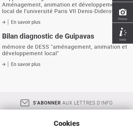
Aménagement, animation et développement
local de l'université Paris VII Denis-Diderot
En savoir plus
sur
Perception
du
Bilan diagnostic de Guipavas
Pays
de
mémoire de DESS "aménagement, animation et
Brest
développement local"
à
partir
En savoir plus
sur
de
Bilan
l'inventaire
diagnostic
communal
de
1998
Guipavas
:
répartition
S'ABONNER
AUX LETTRES D'INFO
des
équipements
et
Cookies
services,
délimitation