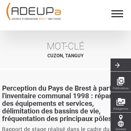
Aller
Panneau de gestion des cookies
au
contenu
principal
MOT-CLÉ
CUZON, TANGUY
Perception du Pays de Brest à partir de
l'inventaire communal 1998 : répartition
des équipements et services,
délimitation des bassins de vie,
fréquentation des principaux pôles
Rapport de stage réalisé dans le cadre du DESS