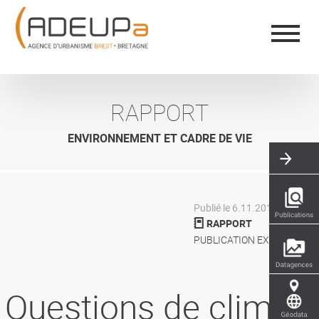
Aller
Panneau de gestion des cookies
au
contenu
principal
RAPPORT
ENVIRONNEMENT ET CADRE DE VIE
Publié le 6.11.2016
RAPPORT
PUBLICATION EXTÉRIEURE
Questions de climat