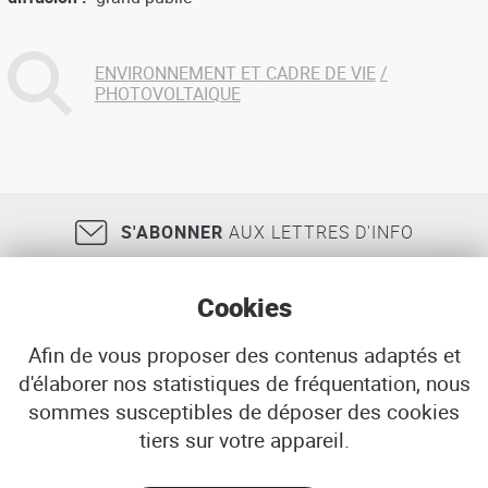
ENVIRONNEMENT ET CADRE DE VIE
PHOTOVOLTAIQUE
S'ABONNER
AUX LETTRES D'INFO
Cookies
Afin de vous proposer des contenus adaptés et
d'élaborer nos statistiques de fréquentation, nous
18, rue Jean Jaurès
29200
BREST
sommes susceptibles de déposer des cookies
02 98 33 51 71
CONTACT
tiers sur votre appareil.