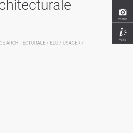
chitecturale
CE ARCHITECTURALE
ELU
USAGER