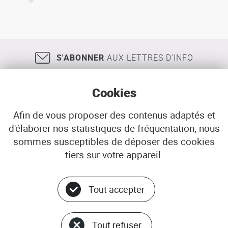
S'ABONNER
AUX LETTRES D'INFO
Cookies
Afin de vous proposer des contenus adaptés et
d'élaborer nos statistiques de fréquentation, nous
18, rue Jean Jaurès
29200
BREST
sommes susceptibles de déposer des cookies
02 98 33 51 71
CONTACT
tiers sur votre appareil.
Tout accepter
Menu
© ADEUPa
bottom
PLAN DU SITE
Tout refuser