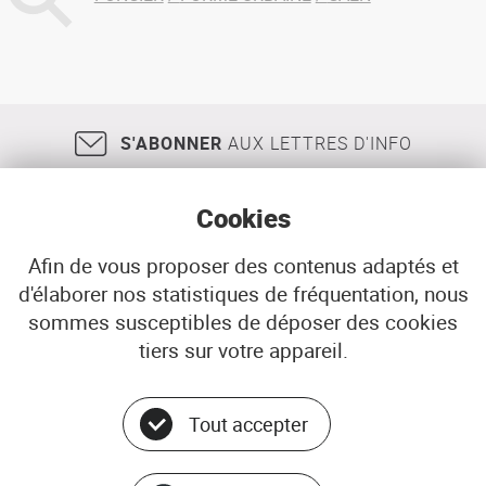
S'ABONNER
AUX LETTRES D'INFO
Cookies
Afin de vous proposer des contenus adaptés et
d'élaborer nos statistiques de fréquentation, nous
18, rue Jean Jaurès
29200
BREST
sommes susceptibles de déposer des cookies
02 98 33 51 71
CONTACT
tiers sur votre appareil.
Tout accepter
Menu
© ADEUPa
bottom
PLAN DU SITE