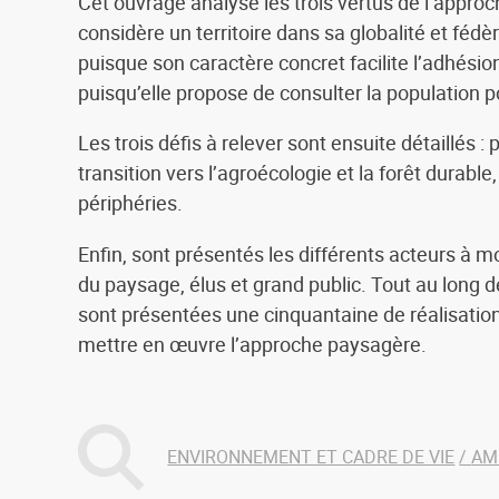
Cet ouvrage analyse les trois vertus de l’approch
considère un territoire dans sa globalité et fédère
puisque son caractère concret facilite l’adhésion
puisqu’elle propose de consulter la population p
Les trois défis à relever sont ensuite détaillés
transition vers l’agroécologie et la forêt durable,
périphéries.
Enfin, sont présentés les différents acteurs à m
du paysage, élus et grand public. Tout au long d
sont présentées une cinquantaine de réalisatio
mettre en œuvre l’approche paysagère.
ENVIRONNEMENT ET CADRE DE VIE
AM