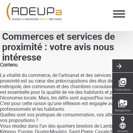
Aller
Panneau de gestion des cookies
au
contenu
principal
Commerces et services de
proximité : votre avis nous
intéresse
Contenu
La vitalité du commerce, de l’artisanat et des services de
proximité est au cœur des préoccupations des élus de Brest
métropole, des communes et des chambres consulaires. Elle
est essentielle pour la qualité de vie des habitants et pour
l’économie locale. Mais, les défis sont aujourd’hui nombreux.
C’est pour cette raison qu’une réflexion est engagée avec les
professionnels et les habitants.
Quelles sont vos pratiques de consommation, vos attentes et
vos propositions ?
Vous résidez dans l’un des quartiers brestois de Lambézellec,
Kérinou, Europe, Quatre-Moulins, Saint-Pierre, Cavale-Blanche